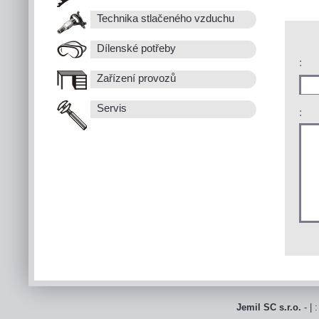
Technika stlačeného vzduchu
Dílenské potřeby
:
Zařízení provozů
Servis
:
Jemil SC s.r.o.
- | 