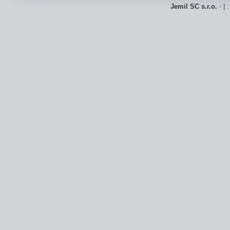
Jemil SC s.r.o.
- | 