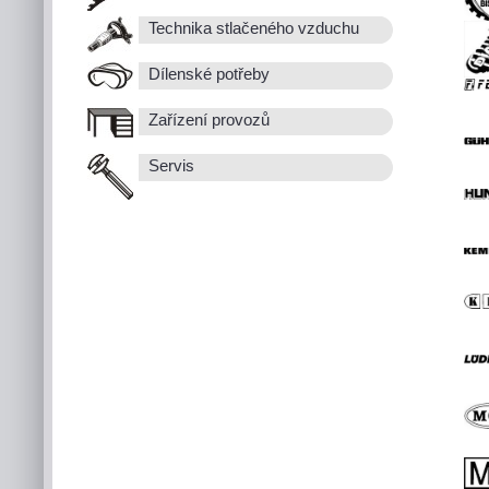
Technika stlačeného vzduchu
Dílenské potřeby
Zařízení provozů
Servis