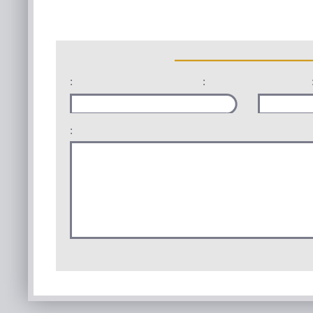
:
:
: