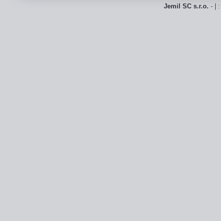
Jemil SC s.r.o.
- | 