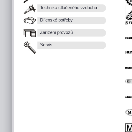
Technika stlačeného vzduchu
Dílenské potřeby
Zařízení provozů
Servis