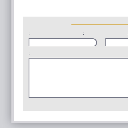
:
:
: