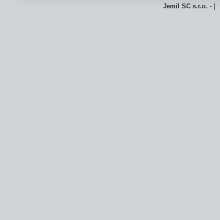
Jemil SC s.r.o.
- | 