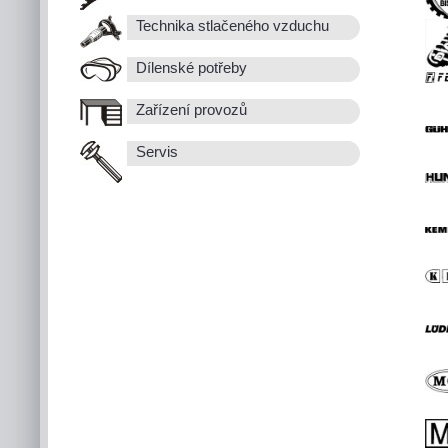
Technika stlačeného vzduchu
Dílenské potřeby
Zařízení provozů
Servis