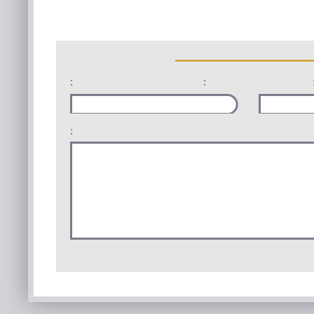
:
:
: