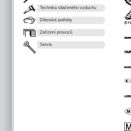
Technika stlačeného vzduchu
Dílenské potřeby
Zařízení provozů
Servis