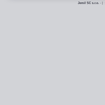
Jemil SC s.r.o.
- | 