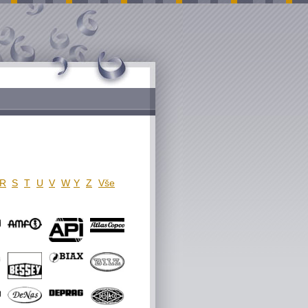
R
S
T
U
V
W
Y
Z
Vše