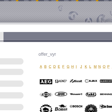
offer_vyr
A
B
C
D
E
F
G
H
I
J
K
L
M
N
O
P