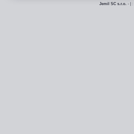
Jemil SC s.r.o.
- | 