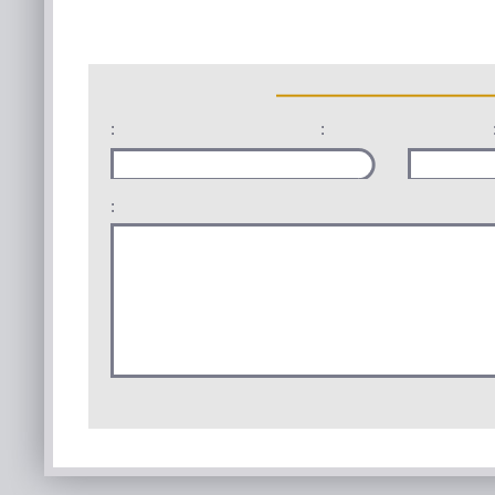
:
:
: