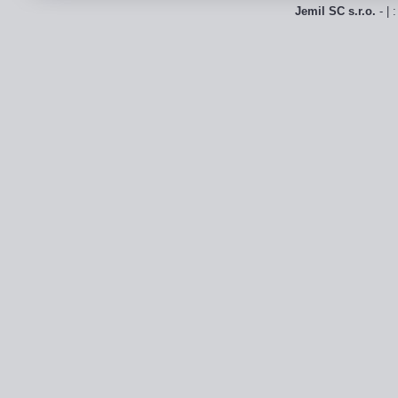
Jemil SC s.r.o.
- | 