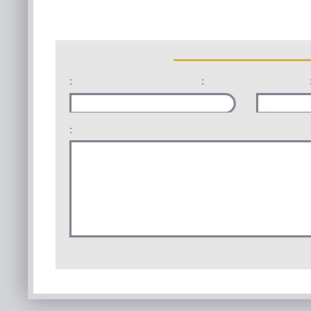
:
:
: