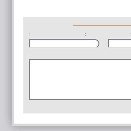
:
:
: