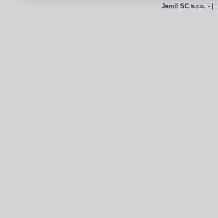
Jemil SC s.r.o.
- | 