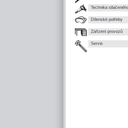
Technika stlačenéh
Dílenské potřeby
Zařízení provozů
Servis