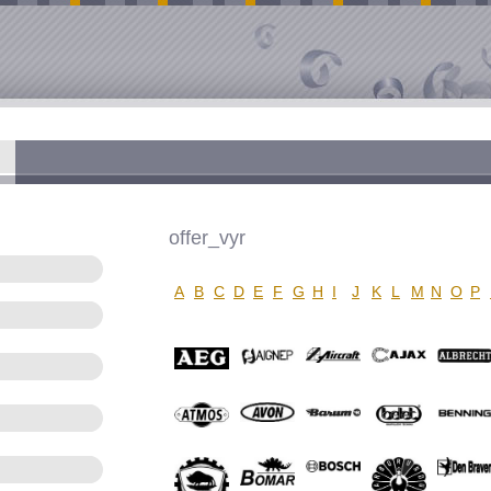
offer_vyr
A
B
C
D
E
F
G
H
I
J
K
L
M
N
O
P