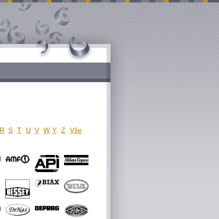
R
S
T
U
V
W
Y
Z
Vše