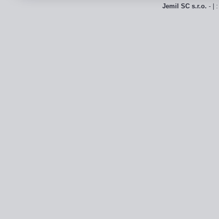
Jemil SC s.r.o.
- | 