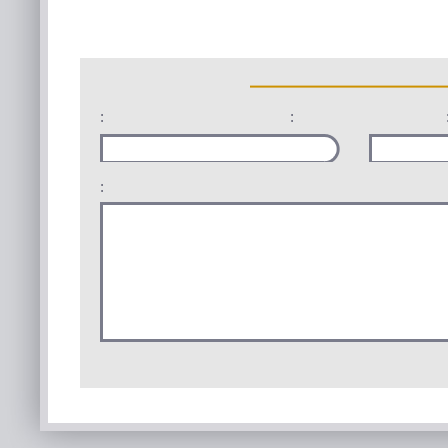
:
:
: