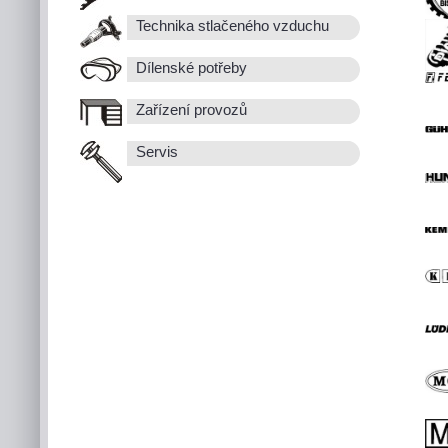
Technika stlačeného vzduchu
Dílenské potřeby
Zařízení provozů
Servis