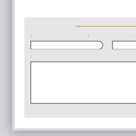
:
:
: