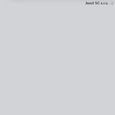
Jemil SC s.r.o.
- | 