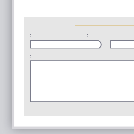
:
:
: