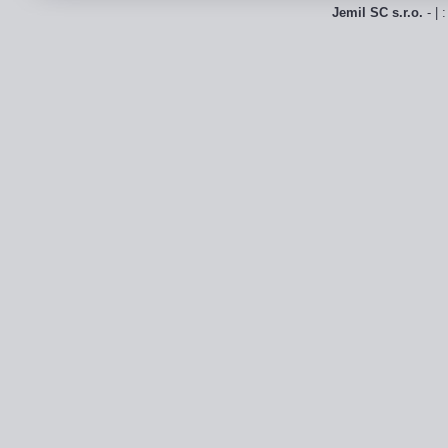
Jemil SC s.r.o.
- | 