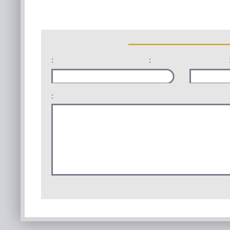
:
:
: