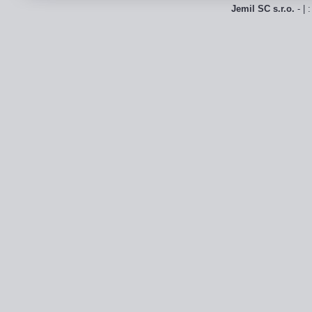
Jemil SC s.r.o.
- | 