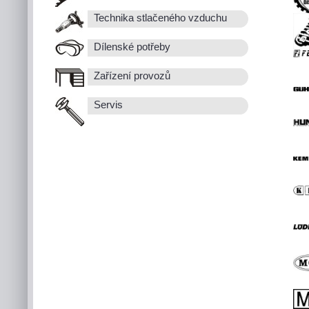
Technika stlačeného vzduchu
Dílenské potřeby
Zařízení provozů
Servis