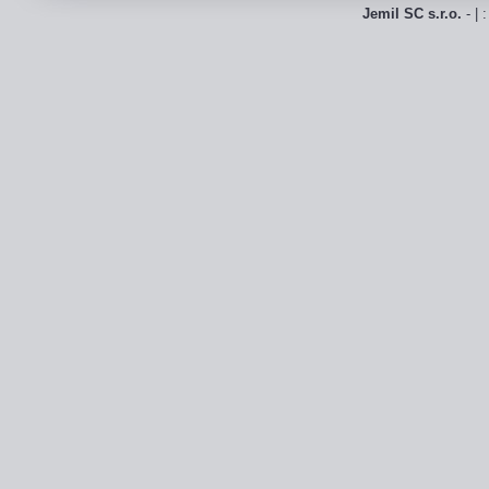
Jemil SC s.r.o.
- | 