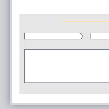
:
:
: