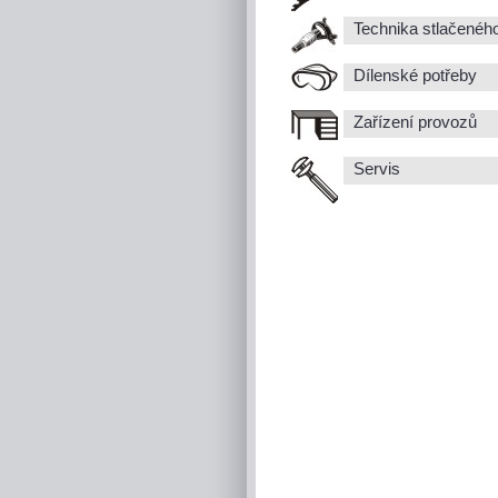
Technika stlačenéh
Dílenské potřeby
Zařízení provozů
Servis