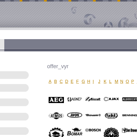
offer_vyr
A
B
C
D
E
F
G
H
I
J
K
L
M
N
O
P