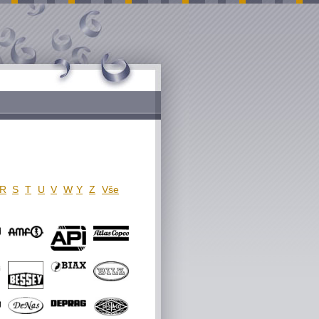
R
S
T
U
V
W
Y
Z
Vše