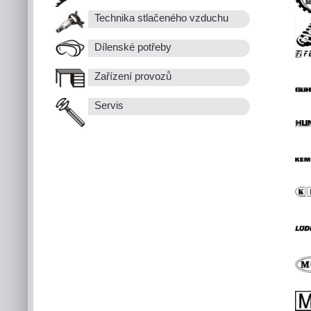
Technika stlačeného vzduchu
Dílenské potřeby
Zařízení provozů
Servis