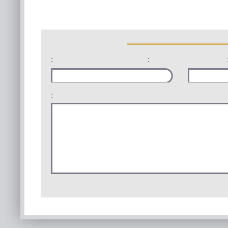
:
:
: