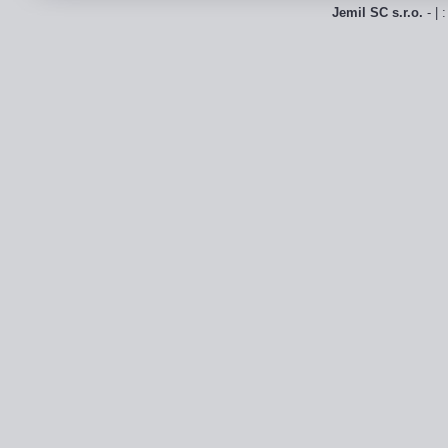
Jemil SC s.r.o.
- | 