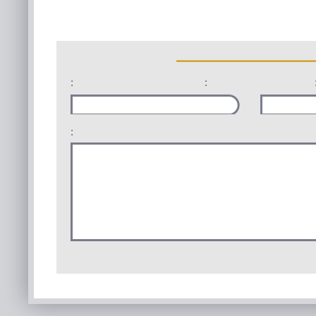
:
:
: