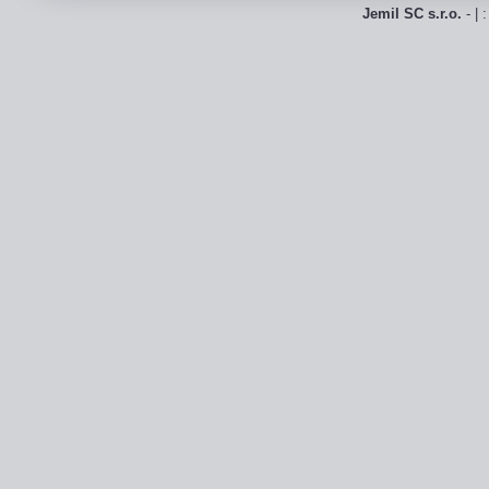
Jemil SC s.r.o.
- | 