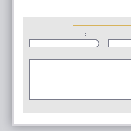
:
:
: