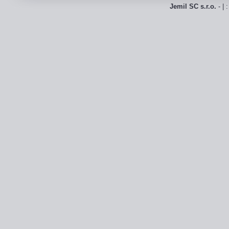
Jemil SC s.r.o.
- | 