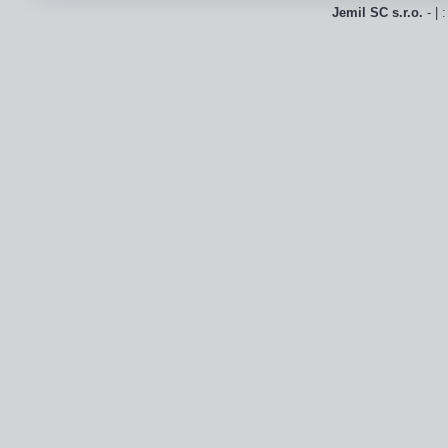
Jemil SC s.r.o.
- | 