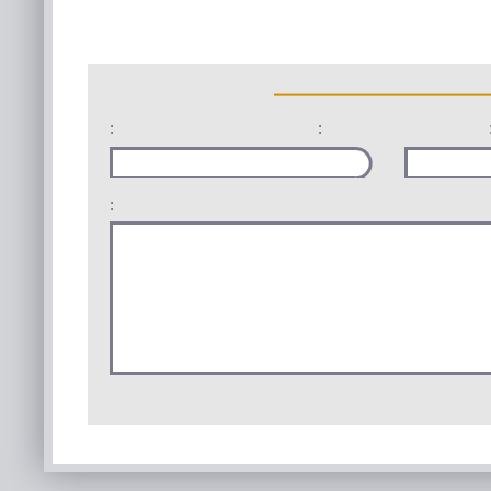
:
:
: