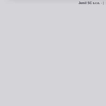
Jemil SC s.r.o.
- | 