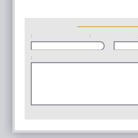
:
:
: