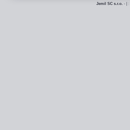
Jemil SC s.r.o.
- | 