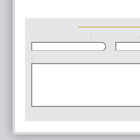
:
:
: