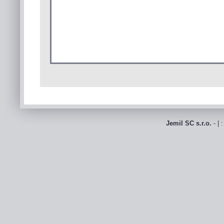
Jemil SC s.r.o.
- | 