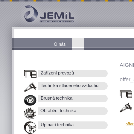
O nás
AIGN
Zařízení provozů
offer_
Technika stlačeného vzduchu
Brusná technika
Obráběcí technika
offe
Upínací technika