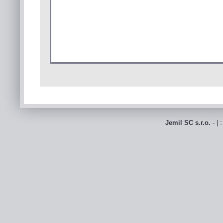
Jemil SC s.r.o.
- | 