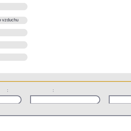
o vzduchu
:
: