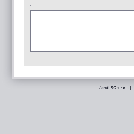
:
Jemil SC s.r.o.
- | 