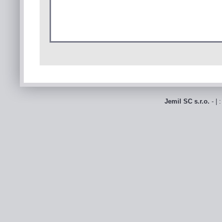
Jemil SC s.r.o.
- | 