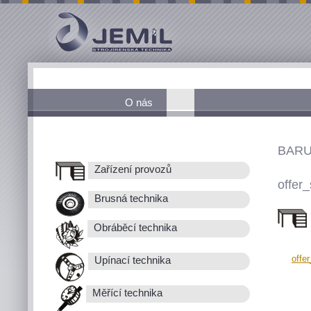
O nás
BARU
Zařízení provozů
offer_
Brusná technika
Obráběcí technika
offe
Upínací technika
Měřící technika