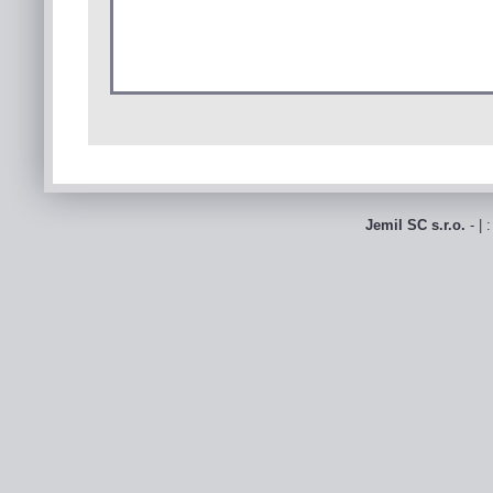
Jemil SC s.r.o.
- | 