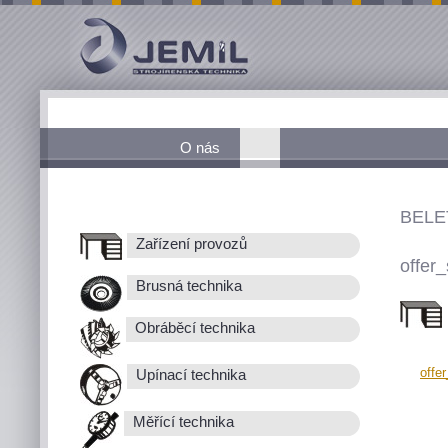
O nás
BELE
Zařízení provozů
offer_
Brusná technika
Obráběcí technika
offe
Upínací technika
Měřící technika