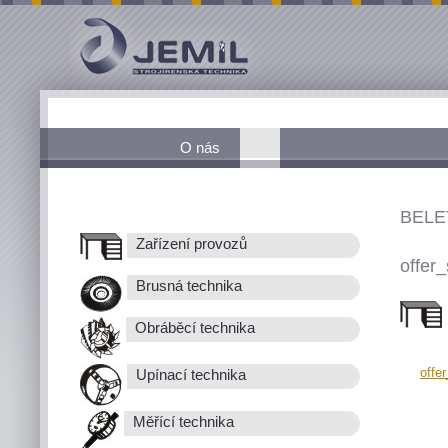
O nás
BELE
Zařízení provozů
offer_
Brusná technika
Obráběcí technika
offe
Upínací technika
Měřící technika