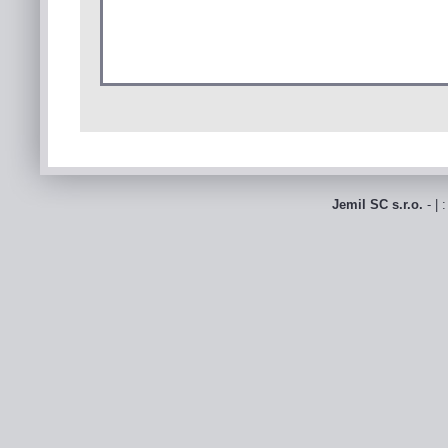
Jemil SC s.r.o.
- | 