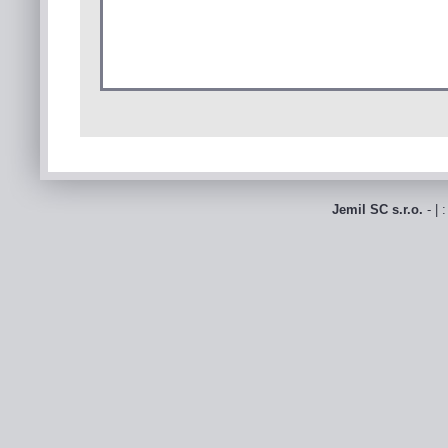
Jemil SC s.r.o.
- | 