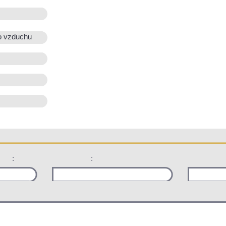
o vzduchu
:
: