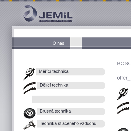
O nás
BOSC
Měřící technika
offer_
Dělící technika
Brusná technika
Technika stlačeného vzduchu