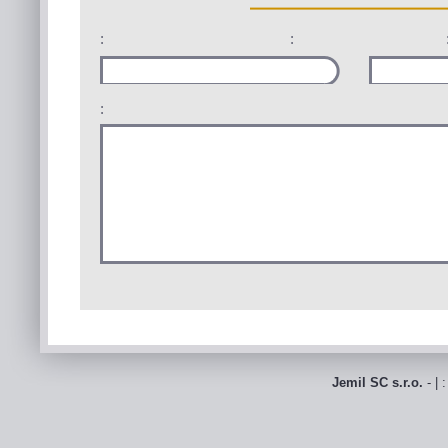
:
:
:
Jemil SC s.r.o.
- | 