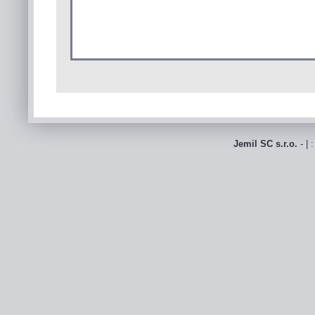
Jemil SC s.r.o.
- | 