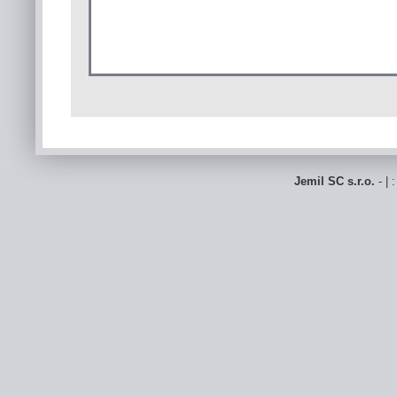
Jemil SC s.r.o.
- | 