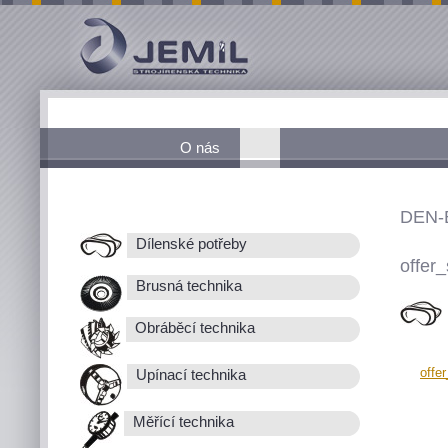
O nás
DEN-
Dílenské potřeby
offer_
Brusná technika
Obráběcí technika
offe
Upínací technika
Měřící technika