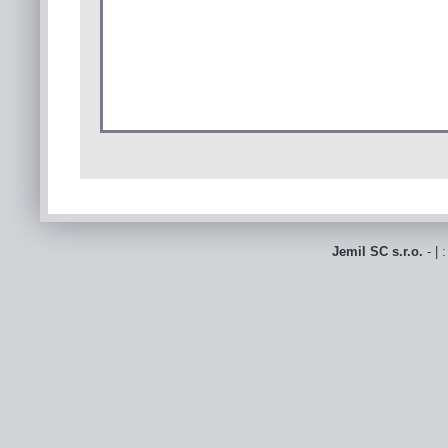
Jemil SC s.r.o.
- | 