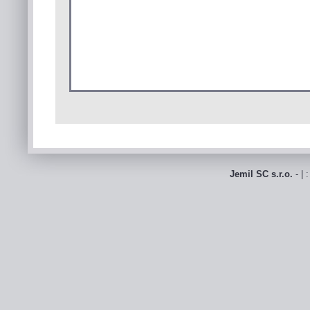
Jemil SC s.r.o.
- | 