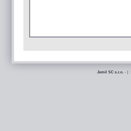
Jemil SC s.r.o.
- | 