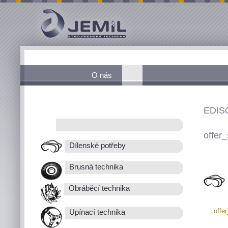
O nás
EDIS
offer_
Dílenské potřeby
Brusná technika
Obráběcí technika
offe
Upínací technika