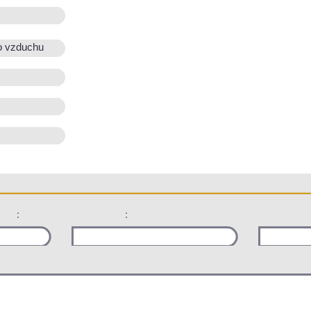
o vzduchu
:
: