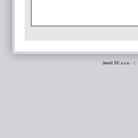
Jemil SC s.r.o.
- | 