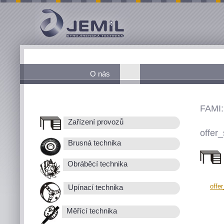
O nás
FAMI:
Zařízení provozů
offer_
Brusná technika
Obráběcí technika
offe
Upínací technika
Měřící technika