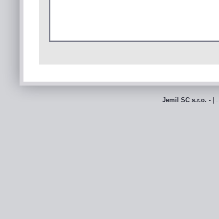
Jemil SC s.r.o.
- | 