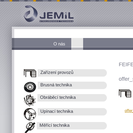
O nás
FEIF
Zařízení provozů
offer_
Brusná technika
Obráběcí technika
offe
Upínací technika
Měřící technika