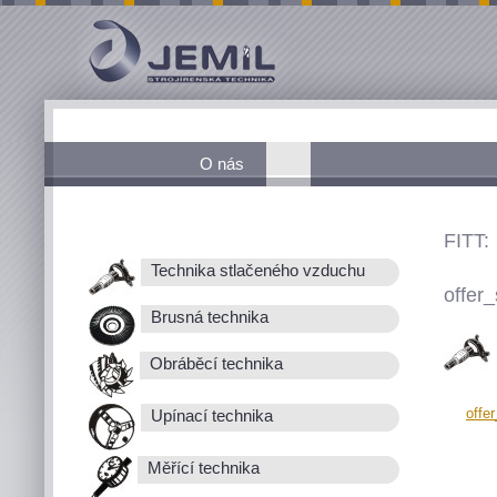
O nás
FITT:
Technika stlačeného vzduchu
offer_
Brusná technika
Obráběcí technika
offe
Upínací technika
Měřící technika