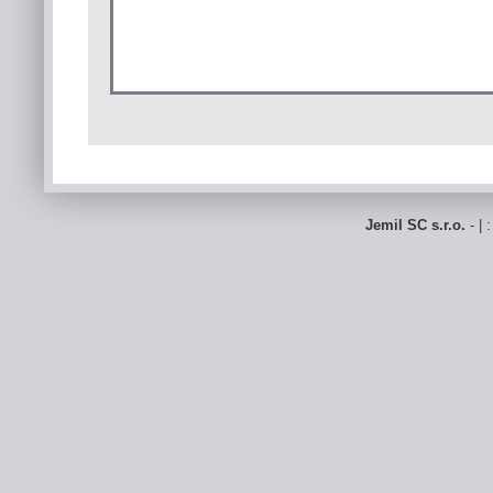
Jemil SC s.r.o.
- | 