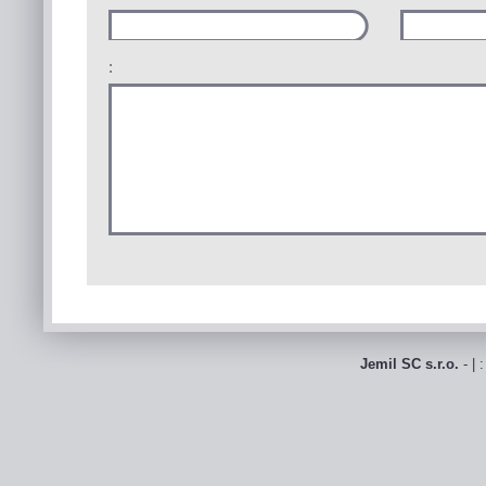
:
Jemil SC s.r.o.
- | 