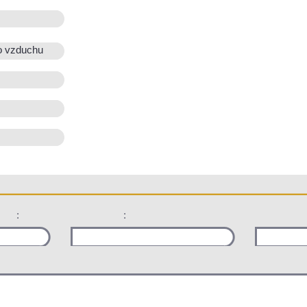
o vzduchu
:
: