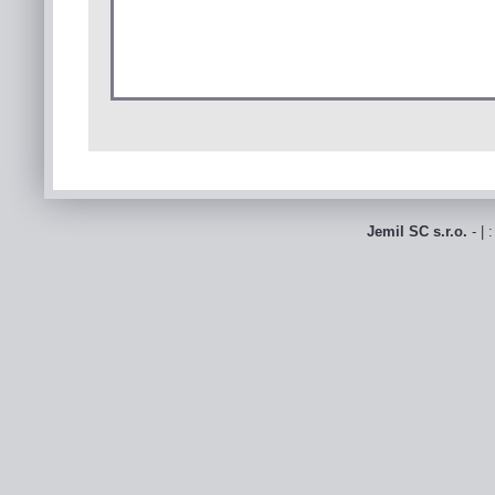
Jemil SC s.r.o.
- | 