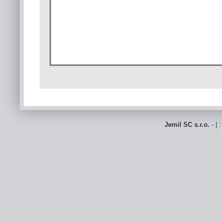
Jemil SC s.r.o.
- | 