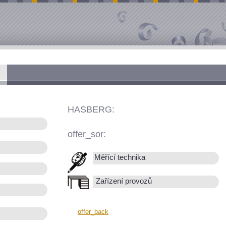
HASBERG:
offer_sor:
Měřící technika
Zařízení provozů
offer_back