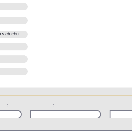
o vzduchu
:
: