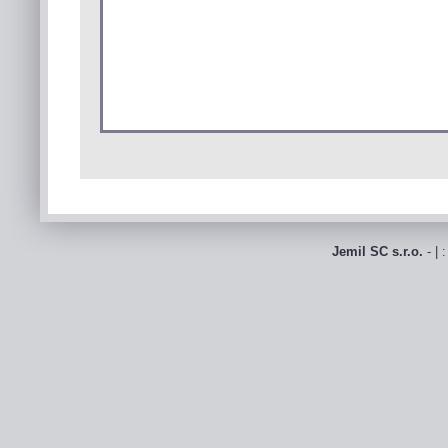
Jemil SC s.r.o.
- | 