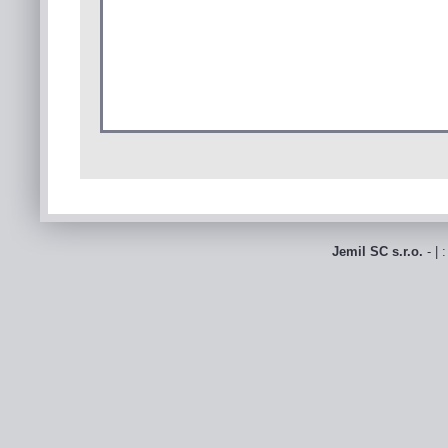
Jemil SC s.r.o.
- | 