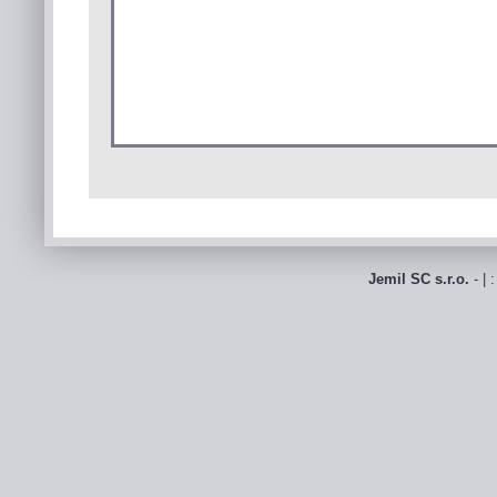
Jemil SC s.r.o.
- | 