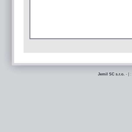
Jemil SC s.r.o.
- | 